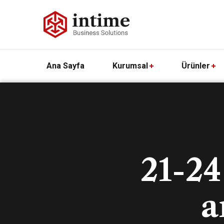
Ana Sayfa
Kurumsal
Ürünler
21-24
a