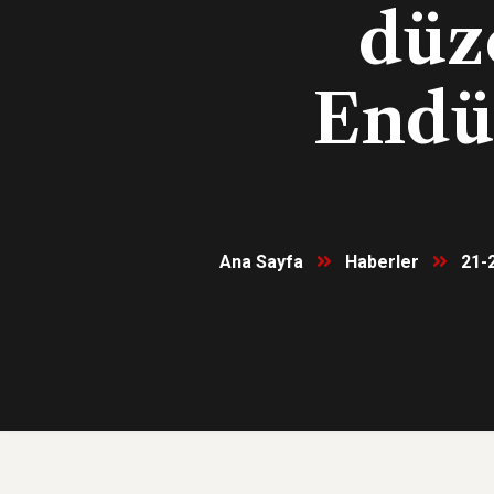
düz
Endüs
Ana Sayfa
Haberler
21-2