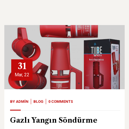
31
Mar, 22
BY
ADMIN
BLOG
0 COMMENTS
Gazlı Yangın Söndürme